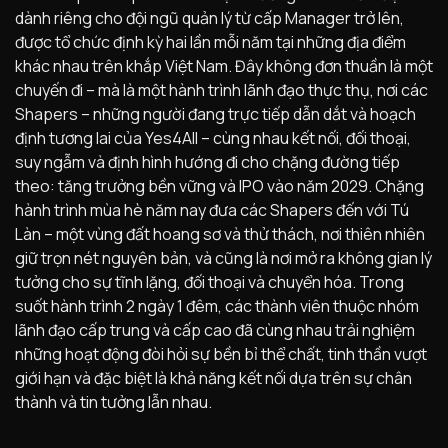
dành riêng cho đội ngũ quản lý từ cấp Manager trở lên,
được tổ chức định kỳ hai lần mỗi năm tại những địa điểm
khác nhau trên khắp Việt Nam. Đây không đơn thuần là một
chuyến đi – mà là một hành trình lãnh đạo thực thụ, nơi các
Shapers – những người đang trực tiếp dẫn dắt và hoạch
định tương lai của Yes4All – cùng nhau kết nối, đối thoại,
suy ngẫm và định hình hướng đi cho chặng đường tiếp
theo: tăng trưởng bền vững và IPO vào năm 2029. Chặng
hành trình mùa hè năm nay đưa các Shapers đến với Tú
Làn – một vùng đất hoang sơ và thử thách, nơi thiên nhiên
giữ trọn nét nguyên bản, và cũng là nơi mở ra không gian lý
tưởng cho sự tĩnh lặng, đối thoại và chuyển hóa. Trong
suốt hành trình 2 ngày 1 đêm, các thành viên thuộc nhóm
lãnh đạo cấp trung và cấp cao đã cùng nhau trải nghiệm
những hoạt động đòi hỏi sự bền bỉ thể chất, tinh thần vượt
giới hạn và đặc biệt là khả năng kết nối dựa trên sự chân
thành và tin tưởng lẫn nhau.