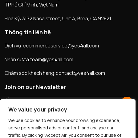
trên toàn thế giới.
TP.Hồ Chí Minh, Việt Nam
Hoa Kỳ: 3172 Nasa street, Unit A, Brea, CA 92821
Thông tin liên hệ
Dịch vụ:
ecommerceservice@yes4all.com
Nhân sự:
ta.team@yes4all.com
Chăm sóc khách hàng:
contact@yes4all.com
Join on our Newsletter
We value your privacy
We use cookies to enhance your browsing experience,
Facebook
LInkedIn
Youtube
serve personalised ads or content, and analyse our
traffic. By clicking "Accept All", you consent to our use of