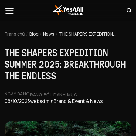
Chuyển
đến
nội
dung
/
/
/
THE SHAPERS EXPEDITION
Trang chủ
Blog
News
SUMMER 2025: BREAKTHROUGH
THE ENDLESS
THE SHAPERS EXPEDITION
SUMMER 2025: BREAKTHROUGH
THE ENDLESS
NGÀY ĐĂNG
ĐĂNG BỞI
DANH MỤC
webadmin
Brand & Event & News
08/10/2025