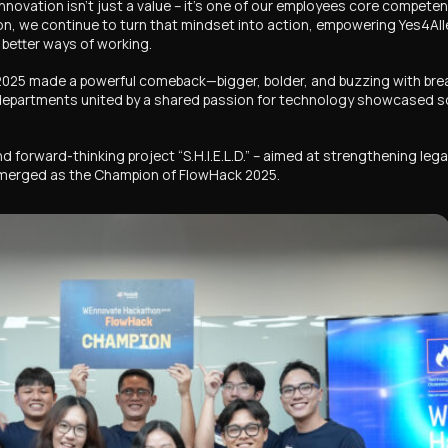
 innovation isn’t just a value – it’s one of our employees core compet
on
, we continue to turn that mindset into action, empowering Yes4All
better ways of working.
2025
made a powerful comeback—bigger, bolder, and buzzing with bre
partments united by a shared passion for technology showcased sol
and forward-thinking project
“S.H.I.E.L.D.”
– aimed at strengthening legal
merged as the Champion of
FlowHack 2025
.