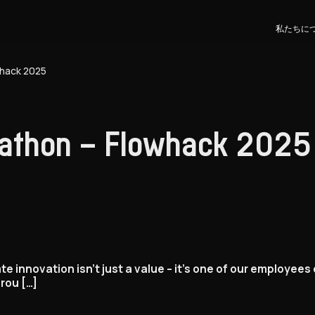
私たちに
hack 2025
athon – Flowhack 2025
ate innovation isn’t just a value – it’s one of our employees
rou […]