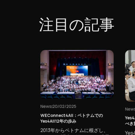
注目の記事
News
20/02/2025
|
News
WEConnect4All：ベトナムでの
Yes
Yes4All12年の歩み
n – Flowhack
べき
2013年からベトナムに根ざし、
Yes