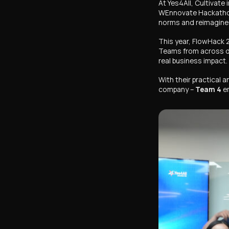
At Yes4All, Cultivate
WEnnovate Hackath
norms and reimagine 
This year,
FlowHack 
Teams from across de
real business impact.
With their practical 
company –
Team 4
e