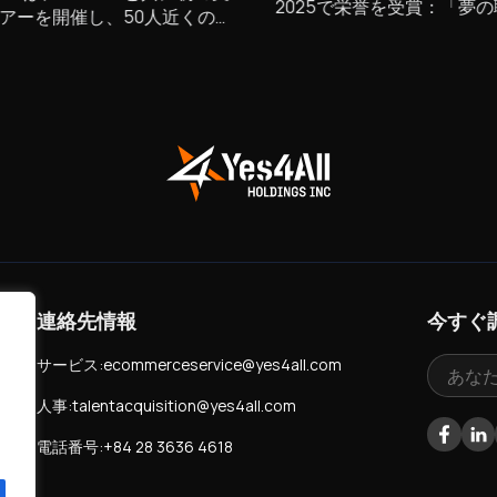
2025で栄誉を受賞：「夢の
アーを開催し、50人近くの
環境」構築への誇り高い節
Oと企業リーダーを迎えまし
このイベントは、人材と文化
の意味対話の場となり、私た
強いリーダーシップと文化の
を通じて、持続可能な成長を
すというコミットメントを再
た。 「Shine The
E.A.」を中心に、人材への投資
続可能な成功への鍵であるこ
共に証明しました。
連絡先情報
今すぐ
り
サービス:
ecommerceservice@yes4all.com
人事:
talentacquisition@yes4all.com
1
Facebo
Li
電話番号:
+84 28 3636 4618