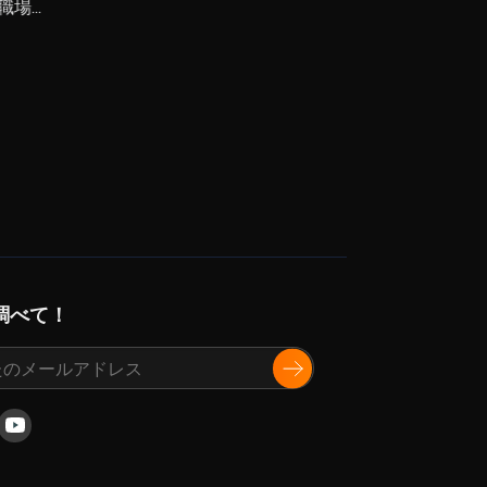
に登場しました。認知を超えて、
職場
これは「Yes4Allの星をベトナム
目
の歴史に刻むための確かな一歩」
であり、最も革新的なベトナム人
所有の企業として、世界的な成功
を収めるという道のりの中で重要
なマイルストーンとなりました。
調べて！
ok
nkedIn
Youtube