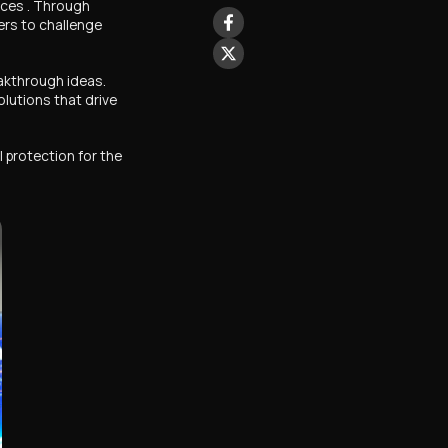
ences . Through
ers to challenge
Facebook
Sharing
X
akthrough ideas.
Sharing
utions that drive
 protection for the