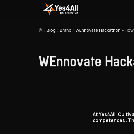
Skip
to
content
家
/
Blog
/
Brand
/
WEnnovate Hackathon – Flow
WEnnovate Hack
At Yes4All, Cultiv
competences . Th