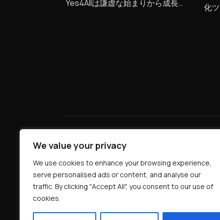
 innovation
Yes4Allは謙虚な始まりから成長
化ツ
’s one of our
を遂げ、革新を重ねるベトナム資
CE
petences .
本のグローバル企業へと発展しま
た。
した。回復力、団結、そして大胆
の力
な野心を祝う12年を迎え、私たち
ちは
の旅はまだ終わっていません。目
変革
的、情熱、そして揺るぎない
目指
「Yes」の精神を持って、私たち
確認しまし
は未来を形作り続けています。
S.
が持
とを
オフィス所在地
We value your privacy
ベトナムホーチミン市フーニャン区9
街区
ホンハ通
We use cookies to enhance your browsing experience,
127 2階
serve personalised ads or content, and analyse our
traffic. By clicking "Accept All", you consent to our use of
アメリカ
:
3172 Nasa street, Unit A, Brea, CA 9282
cookies.