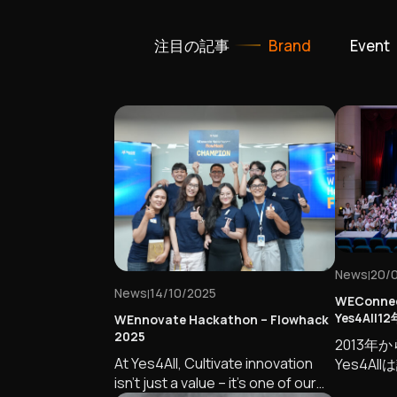
注目の記事
Brand
Event
News
20/
|
News
14/10/2025
|
WEConn
Yes4All
WEnnovate Hackathon – Flowhack
2025
2013
At Yes4All, Cultivate innovation
Yes4A
isn’t just a value – it’s one of our
遂げ、革