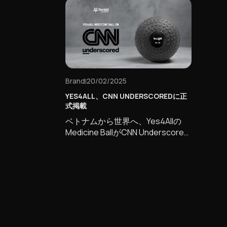
employees core competences .
のグロー
Throu [...]
た。回復
野心を祝
旅はまだ
的、情熱
「Yes
は未来を
Brand
20/02/2025
|
YES4ALL、CNN UNDERSCOREDに正
式掲載
ベトナムから世界へ、Yes4Allの
Medicine BallがCNN Underscored
に登場しました。認知を超えて、
これは「Yes4Allの星をベトナムの
歴史に刻むための確かな一歩」で
あり、最も革新的なベトナム人所
有の企業として、世界的な成功を
収めるという道のりの中で重要な
マイルストーンとなりました。