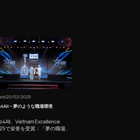
ws
20/02/2025
|
es4All – 夢のような職場環境
s4All、Vietnam Excellence
025で栄誉を受賞：「夢の職場環
」構築への誇り高い節目