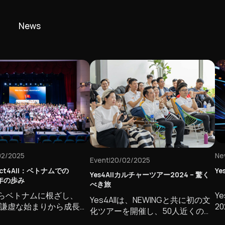
News
02/2025
Ne
Event
20/02/2025
|
ect4All：ベトナムでの
Y
Yes4Allカルチャーツアー2024 – 驚く
12年の歩み
べき旅
年からベトナムに根ざし、
Ye
Yes4Allは、NEWINGと共に初の文
llは謙虚な始まりから成長を
2
化ツアーを開催し、50人近くの
新を重ねるベトナム資本
境
CEOと企業リーダーを迎えまし